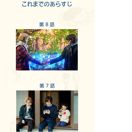
これまでのあらすじ
​第 8 話
​第 7 話