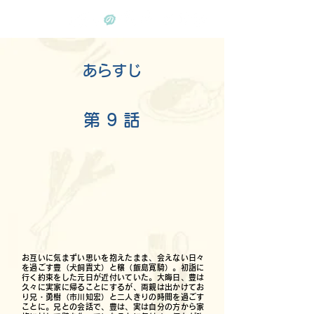
あらすじ
​第 9 話
お互いに気まずい思いを抱えたまま、会えない日々
を過ごす豊（犬飼貴丈）と穣（飯島寛騎）。初詣に
行く約束をした元日が近付いていた。大晦日、豊は
久々に実家に帰ることにするが、両親は出かけてお
り兄・勇樹（市川知宏）と二人きりの時間を過ごす
ことに。兄との会話で、豊は、実は自分の方から家