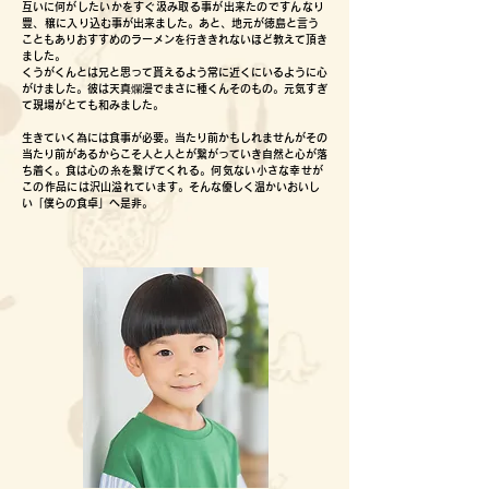
互いに
何がしたいかをすぐ汲み取る事が出来たのですんなり
豊、穣に入り
込む事が出来ました。あと、地元が徳島と言う
こともありおすすめのラーメンを行ききれないほど教えて頂き
ました。
くうがくんとは兄と思って貰えるよう常に近くにいるように心
がけました。彼は天真爛漫でまさに種くんそのもの。元気すぎ
て現場がとても和みました。
生きていく為には食事が必要。当たり前かもしれませんがその
当たり前があるからこそ人と人とが繋がっていき自然と心が落
ち着く。食は
心の糸を繋げてくれる。何気ない小さな幸せが
この作品には沢山溢
れています。そんな優しく温かいおいし
い「僕らの食卓」へ是非。