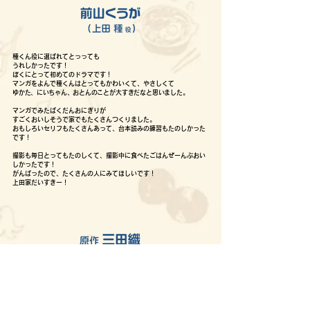
種くん役に選ばれてとっっても
うれしかったです！
ぼくにとって初めてのドラマです！
マンガをよんで種くんはとってもかわいくて、やさしくて
ゆかた
、に
いちゃん
、お
とんのことが大すきだなと思いました。
マンガでみたばくだんおにぎりが
すごくおいしそうで家でもたくさんつくりました。
おもしろいセリフもたくさんあって、台本読みの練習もたのしかった
です！
撮影も毎日とってもたのしくて、撮影中に食べたごはんぜーんぶおい
しかったです！
がんばったので、たくさんの人にみてほしいです！
上田家だいすきー！
ドラマ化のお話を頂いてからずっと、
どこか現実ではないような、信じられない気持ちでいたので
すが、
徳島でのロケを見学させて頂いて、
目の前に豊、穣、種くん、おとうが生きているのを見て、